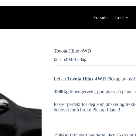
Forside
Leie
Toyota Hilux 4WD
kr
1 549.00
/ dag
Lei en
Toyota Hilux 4WD
Pickup av oss!
3500kg
tilhengervekt, god plass på planet
Passer perfekt for deg som ønsker og trekk
behovet for å bruke Pickup Planet!
150Km
Inkludert per døgn.
4
kr
Ekstra pr 