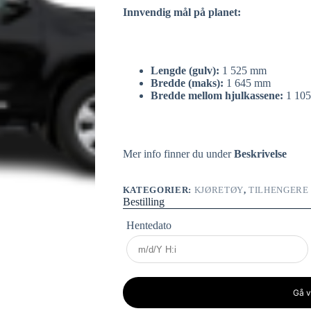
Innvendig mål på planet:
Lengde (gulv):
1 525 mm
Bredde (maks):
1 645 mm
Bredde mellom hjulkassene:
1 10
Mer info finner du under
Beskrivelse
KATEGORIER:
KJØRETØY
,
TILHENGERE
Bestilling
Hentedato
Gå v