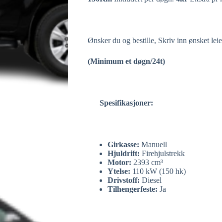
Ønsker du og bestille, Skriv inn ønsket le
(Minimum et døgn/24t)
Spesifikasjoner:
Girkasse:
Manuell
Hjuldrift:
Firehjulstrekk
Motor:
2393 cm³
Ytelse:
110 kW (150 hk)
Drivstoff:
Diesel
Tilhengerfeste:
Ja