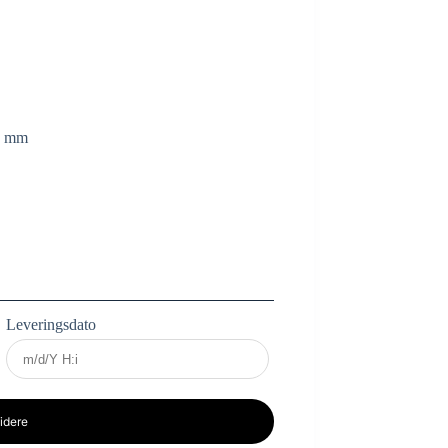
5 mm
Leveringsdato
idere