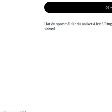
Gå v
Har du spørsmål før du ønsker å leie? Rin
videre!