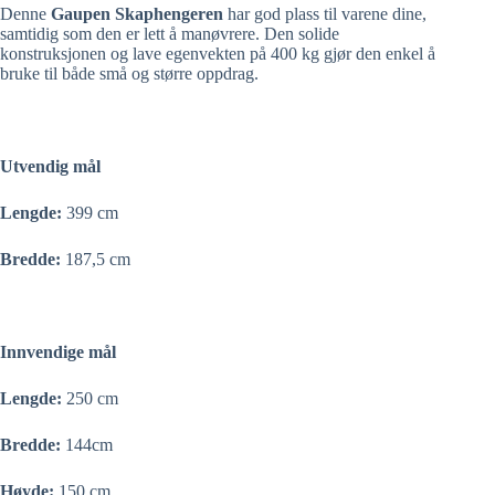
Denne
Gaupen Skaphengeren
har god plass til varene dine,
samtidig som den er lett å manøvrere. Den solide
konstruksjonen og lave egenvekten på 400 kg gjør den enkel å
bruke til både små og større oppdrag.
Utvendig mål
Lengde:
399 cm
Bredde:
187,5 cm
Innvendige mål
L
engde:
250 cm
Bredde:
144cm
Høyde:
150 cm