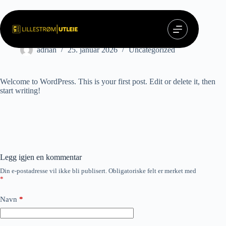
Hopp
til
innholdet
Hello world!
adrian
25. januar 2026
Uncategorized
Welcome to WordPress. This is your first post. Edit or delete it, then
start writing!
Legg igjen en kommentar
Din e-postadresse vil ikke bli publisert.
Obligatoriske felt er merket med
*
Navn
*